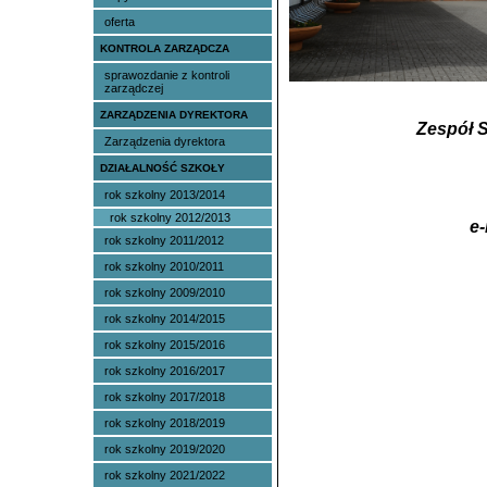
oferta
KONTROLA ZARZĄDCZA
sprawozdanie z kontroli
zarządczej
ZARZĄDZENIA DYREKTORA
Zespół 
Zarządzenia dyrektora
DZIAŁALNOŚĆ SZKOŁY
rok szkolny 2013/2014
rok szkolny 2012/2013
e-
rok szkolny 2011/2012
rok szkolny 2010/2011
rok szkolny 2009/2010
rok szkolny 2014/2015
rok szkolny 2015/2016
rok szkolny 2016/2017
rok szkolny 2017/2018
rok szkolny 2018/2019
rok szkolny 2019/2020
rok szkolny 2021/2022