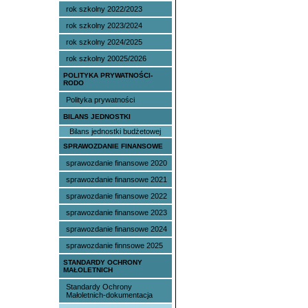
rok szkolny 2022/2023
rok szkolny 2023/2024
rok szkolny 2024/2025
rok szkolny 20025/2026
POLITYKA PRYWATNOŚCI-
RODO
Polityka prywatności
BILANS JEDNOSTKI
Bilans jednostki budżetowej
SPRAWOZDANIE FINANSOWE
sprawozdanie finansowe 2020
sprawozdanie finansowe 2021
sprawozdanie finansowe 2022
sprawozdanie finansowe 2023
sprawozdanie finansowe 2024
sprawozdanie finnsowe 2025
STANDARDY OCHRONY
MAŁOLETNICH
Standardy Ochrony
Małoletnich-dokumentacja