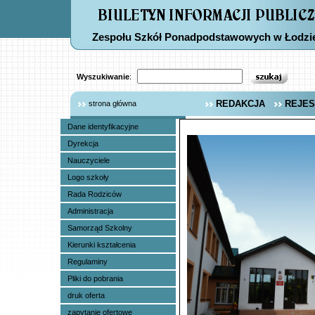
Zespołu Szkół Ponadpodstawowych w Łodzi
Wyszukiwanie
:
REDAKCJA
REJES
strona główna
Dane identyfikacyjne
Dyrekcja
Nauczyciele
Logo szkoły
Rada Rodziców
Administracja
Samorząd Szkolny
Kierunki kształcenia
Regulaminy
Pliki do pobrania
druk oferta
zapytanie ofertowe