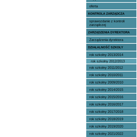
oferta
KONTROLA ZARZĄDCZA
sprawozdanie z kontroli
zarządczej
ZARZĄDZENIA DYREKTORA
Zarządzenia dyrektora
DZIAŁALNOŚĆ SZKOŁY
rok szkolny 2013/2014
rok szkolny 2012/2013
rok szkolny 2011/2012
rok szkolny 2010/2011
rok szkolny 2009/2010
rok szkolny 2014/2015
rok szkolny 2015/2016
rok szkolny 2016/2017
rok szkolny 2017/2018
rok szkolny 2018/2019
rok szkolny 2019/2020
rok szkolny 2021/2022