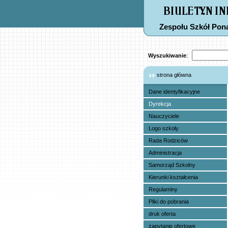
Zespołu Szkół Po
Wyszukiwanie
:
strona główna
Dane identyfikacyjne
Dyrekcja
Nauczyciele
Logo szkoły
Rada Rodziców
Administracja
Samorząd Szkolny
Kierunki kształcenia
Regulaminy
Pliki do pobrania
druk oferta
zapytanie ofertowe