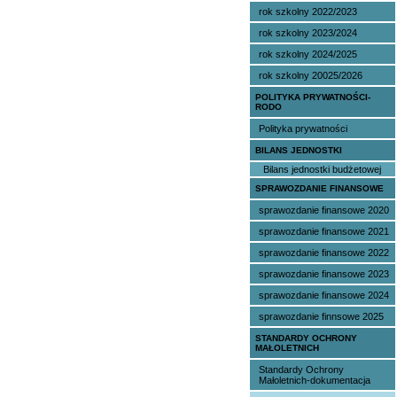
rok szkolny 2022/2023
rok szkolny 2023/2024
rok szkolny 2024/2025
rok szkolny 20025/2026
POLITYKA PRYWATNOŚCI-
RODO
Polityka prywatności
BILANS JEDNOSTKI
Bilans jednostki budżetowej
SPRAWOZDANIE FINANSOWE
sprawozdanie finansowe 2020
sprawozdanie finansowe 2021
sprawozdanie finansowe 2022
sprawozdanie finansowe 2023
sprawozdanie finansowe 2024
sprawozdanie finnsowe 2025
STANDARDY OCHRONY
MAŁOLETNICH
Standardy Ochrony
Małoletnich-dokumentacja