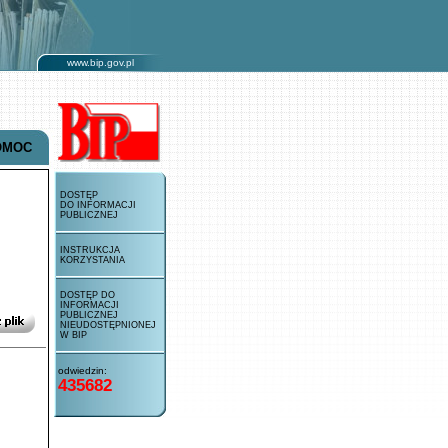
www.bip.gov.pl
OMOC
DOSTĘP
DO INFORMACJI
PUBLICZNEJ
INSTRUKCJA
KORZYSTANIA
DOSTĘP DO
INFORMACJI
PUBLICZNEJ
NIEUDOSTĘPNIONEJ
W BIP
odwiedzin:
435682