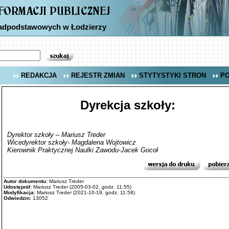
nadpodstawowych w Łodzierzy
REDAKCJA
REJESTR ZMIAN
STYTYSTYKI STRON
P
Dyrekcja szkoły:
Dyrektor szkoły – Mariusz Treder
Wicedyrektor szkoły- Magdalena Wojtowicz
Kierownik Praktycznej Naulki Zawodu-Jacek Gocoł
Autor dokumentu:
Mariusz Treder
Udostępnił:
Mariusz Treder (2005-03-02, godz. 11:55)
Modyfikacja:
Mariusz Treder (2021-10-19, godz. 11:58)
Odwiedzin:
13052