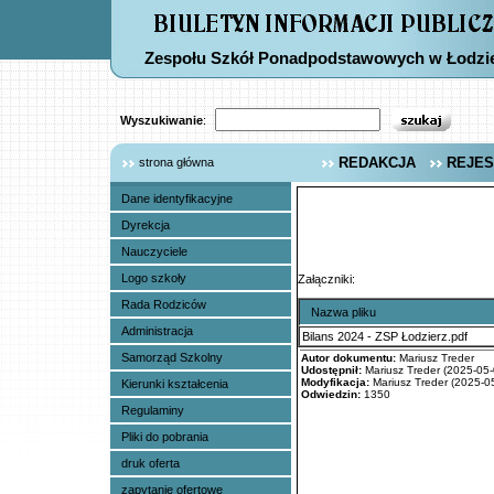
Zespołu Szkół Ponadpodstawowych w Łodzi
Wyszukiwanie
:
REDAKCJA
REJES
strona główna
Dane identyfikacyjne
Dyrekcja
Nauczyciele
Logo szkoły
Załączniki:
Rada Rodziców
Nazwa pliku
Administracja
Bilans 2024 - ZSP Łodzierz.pdf
Samorząd Szkolny
Autor dokumentu:
Mariusz Treder
Udostępnił:
Mariusz Treder (2025-05-
Modyfikacja:
Mariusz Treder (2025-05
Kierunki kształcenia
Odwiedzin:
1350
Regulaminy
Pliki do pobrania
druk oferta
zapytanie ofertowe