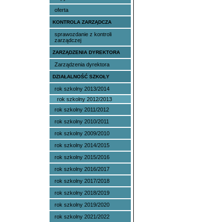
oferta
KONTROLA ZARZĄDCZA
sprawozdanie z kontroli
zarządczej
ZARZĄDZENIA DYREKTORA
Zarządzenia dyrektora
DZIAŁALNOŚĆ SZKOŁY
rok szkolny 2013/2014
rok szkolny 2012/2013
rok szkolny 2011/2012
rok szkolny 2010/2011
rok szkolny 2009/2010
rok szkolny 2014/2015
rok szkolny 2015/2016
rok szkolny 2016/2017
rok szkolny 2017/2018
rok szkolny 2018/2019
rok szkolny 2019/2020
rok szkolny 2021/2022