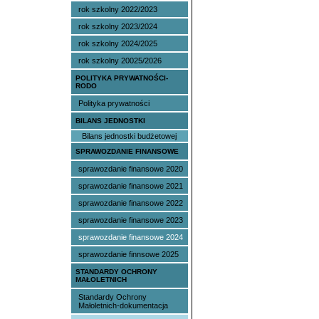
rok szkolny 2022/2023
rok szkolny 2023/2024
rok szkolny 2024/2025
rok szkolny 20025/2026
POLITYKA PRYWATNOŚCI-
RODO
Polityka prywatności
BILANS JEDNOSTKI
Bilans jednostki budżetowej
SPRAWOZDANIE FINANSOWE
sprawozdanie finansowe 2020
sprawozdanie finansowe 2021
sprawozdanie finansowe 2022
sprawozdanie finansowe 2023
sprawozdanie finansowe 2024
sprawozdanie finnsowe 2025
STANDARDY OCHRONY
MAŁOLETNICH
Standardy Ochrony
Małoletnich-dokumentacja