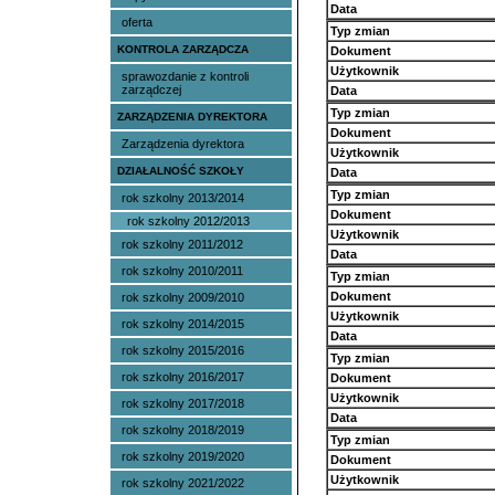
Data
oferta
Typ zmian
KONTROLA ZARZĄDCZA
Dokument
Użytkownik
sprawozdanie z kontroli
zarządczej
Data
Typ zmian
ZARZĄDZENIA DYREKTORA
Dokument
Zarządzenia dyrektora
Użytkownik
DZIAŁALNOŚĆ SZKOŁY
Data
Typ zmian
rok szkolny 2013/2014
Dokument
rok szkolny 2012/2013
Użytkownik
rok szkolny 2011/2012
Data
rok szkolny 2010/2011
Typ zmian
Dokument
rok szkolny 2009/2010
Użytkownik
rok szkolny 2014/2015
Data
rok szkolny 2015/2016
Typ zmian
rok szkolny 2016/2017
Dokument
Użytkownik
rok szkolny 2017/2018
Data
rok szkolny 2018/2019
Typ zmian
rok szkolny 2019/2020
Dokument
Użytkownik
rok szkolny 2021/2022