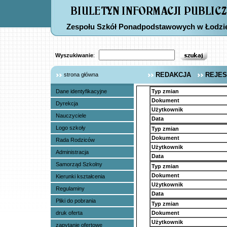
Zespołu Szkół Ponadpodstawowych w Łodzi
Wyszukiwanie
:
REDAKCJA
REJES
strona główna
Dane identyfikacyjne
Typ zmian
Dokument
Dyrekcja
Użytkownik
Nauczyciele
Data
Logo szkoły
Typ zmian
Dokument
Rada Rodziców
Użytkownik
Administracja
Data
Samorząd Szkolny
Typ zmian
Dokument
Kierunki kształcenia
Użytkownik
Regulaminy
Data
Pliki do pobrania
Typ zmian
druk oferta
Dokument
Użytkownik
zapytanie ofertowe