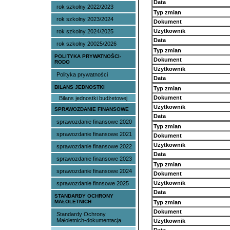
Data
rok szkolny 2022/2023
Typ zmian
rok szkolny 2023/2024
Dokument
Użytkownik
rok szkolny 2024/2025
Data
rok szkolny 20025/2026
Typ zmian
POLITYKA PRYWATNOŚCI-
Dokument
RODO
Użytkownik
Polityka prywatności
Data
BILANS JEDNOSTKI
Typ zmian
Dokument
Bilans jednostki budżetowej
Użytkownik
SPRAWOZDANIE FINANSOWE
Data
sprawozdanie finansowe 2020
Typ zmian
sprawozdanie finansowe 2021
Dokument
Użytkownik
sprawozdanie finansowe 2022
Data
sprawozdanie finansowe 2023
Typ zmian
sprawozdanie finansowe 2024
Dokument
Użytkownik
sprawozdanie finnsowe 2025
Data
STANDARDY OCHRONY
MAŁOLETNICH
Typ zmian
Dokument
Standardy Ochrony
Małoletnich-dokumentacja
Użytkownik