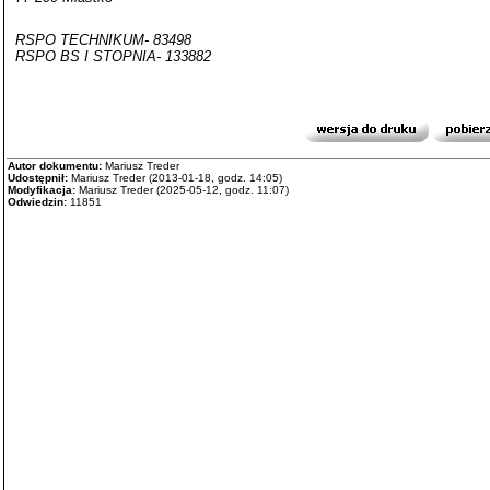
RSPO TECHNIKUM- 83498
RSPO BS I STOPNIA- 133882
Autor dokumentu:
Mariusz Treder
Udostępnił:
Mariusz Treder (2013-01-18, godz. 14:05)
Modyfikacja:
Mariusz Treder (2025-05-12, godz. 11:07)
Odwiedzin:
11851