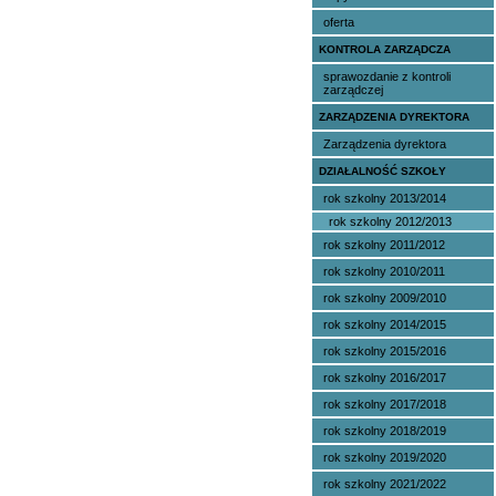
oferta
KONTROLA ZARZĄDCZA
sprawozdanie z kontroli
zarządczej
ZARZĄDZENIA DYREKTORA
Zarządzenia dyrektora
DZIAŁALNOŚĆ SZKOŁY
rok szkolny 2013/2014
rok szkolny 2012/2013
rok szkolny 2011/2012
rok szkolny 2010/2011
rok szkolny 2009/2010
rok szkolny 2014/2015
rok szkolny 2015/2016
rok szkolny 2016/2017
rok szkolny 2017/2018
rok szkolny 2018/2019
rok szkolny 2019/2020
rok szkolny 2021/2022