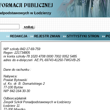
nadpodstawowych w Łodzierzy
REDAKCJA
REJESTR ZMIAN
STYTYSTYKI STRON
P
NIP szkoły-842-17-69-759
Regon -221734805
nr konta szkoły-78 1020 4708 0000 7002 0052 5485
adres do e-doręczeń AE:PL-69743-41250-TWGVB-25
Dane do rachunku :
Nabywca:
Powiat Bytowski
ul. Ks. dr. B. Domańskiego 2
77-100 Bytów
NIP 842-164-30-30
Odbiorca/płatnik
Zespół Szkół Ponadpodstawowych w Łodzierzy
Łodzierz 11
77-200 Miastko