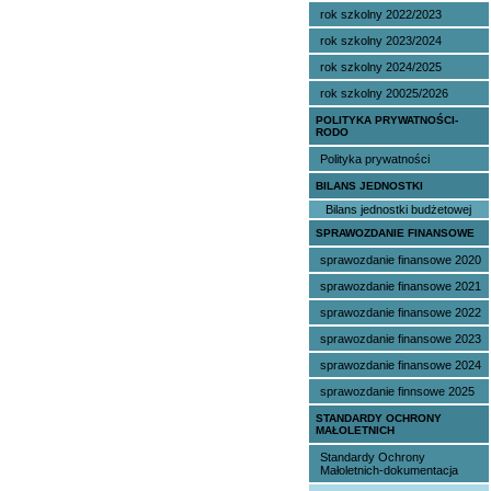
rok szkolny 2022/2023
rok szkolny 2023/2024
rok szkolny 2024/2025
rok szkolny 20025/2026
POLITYKA PRYWATNOŚCI-
RODO
Polityka prywatności
BILANS JEDNOSTKI
Bilans jednostki budżetowej
SPRAWOZDANIE FINANSOWE
sprawozdanie finansowe 2020
sprawozdanie finansowe 2021
sprawozdanie finansowe 2022
sprawozdanie finansowe 2023
sprawozdanie finansowe 2024
sprawozdanie finnsowe 2025
STANDARDY OCHRONY
MAŁOLETNICH
Standardy Ochrony
Małoletnich-dokumentacja