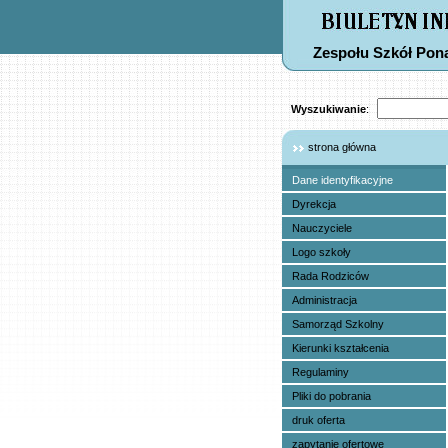
Zespołu Szkół Po
Wyszukiwanie
:
strona główna
Dane identyfikacyjne
Dyrekcja
Nauczyciele
Logo szkoły
Rada Rodziców
Administracja
Samorząd Szkolny
Kierunki kształcenia
Regulaminy
Pliki do pobrania
druk oferta
zapytanie ofertowe