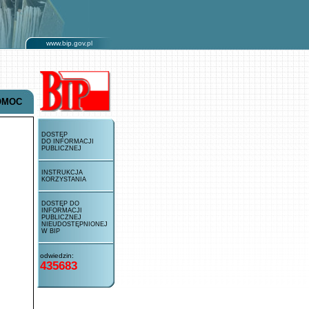
www.bip.gov.pl
OMOC
DOSTĘP
DO INFORMACJI
PUBLICZNEJ
INSTRUKCJA
KORZYSTANIA
DOSTĘP DO
INFORMACJI
PUBLICZNEJ
NIEUDOSTĘPNIONEJ
W BIP
odwiedzin:
435683