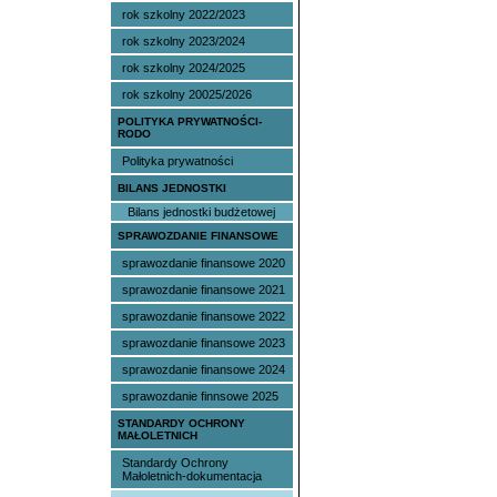
rok szkolny 2022/2023
rok szkolny 2023/2024
rok szkolny 2024/2025
rok szkolny 20025/2026
POLITYKA PRYWATNOŚCI-
RODO
Polityka prywatności
BILANS JEDNOSTKI
Bilans jednostki budżetowej
SPRAWOZDANIE FINANSOWE
sprawozdanie finansowe 2020
sprawozdanie finansowe 2021
sprawozdanie finansowe 2022
sprawozdanie finansowe 2023
sprawozdanie finansowe 2024
sprawozdanie finnsowe 2025
STANDARDY OCHRONY
MAŁOLETNICH
Standardy Ochrony
Małoletnich-dokumentacja