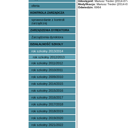
Udostępnił:
Mariusz Treder (2014-07-
Modyfikacja:
Mariusz Treder (2014-07
oferta
Odwiedzin:
6964
KONTROLA ZARZĄDCZA
sprawozdanie z kontroli
zarządczej
ZARZĄDZENIA DYREKTORA
Zarządzenia dyrektora
DZIAŁALNOŚĆ SZKOŁY
rok szkolny 2013/2014
rok szkolny 2012/2013
rok szkolny 2011/2012
rok szkolny 2010/2011
rok szkolny 2009/2010
rok szkolny 2014/2015
rok szkolny 2015/2016
rok szkolny 2016/2017
rok szkolny 2017/2018
rok szkolny 2018/2019
rok szkolny 2019/2020
rok szkolny 2021/2022