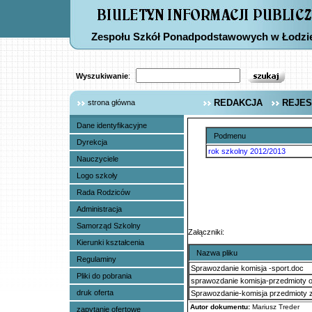
Zespołu Szkół Ponadpodstawowych w Łodzi
Wyszukiwanie
:
REDAKCJA
REJES
strona główna
Dane identyfikacyjne
Podmenu
Dyrekcja
rok szkolny 2012/2013
Nauczyciele
Logo szkoły
Rada Rodziców
Administracja
Samorząd Szkolny
Załączniki:
Kierunki kształcenia
Nazwa pliku
Regulaminy
Sprawozdanie komisja -sport.doc
Pliki do pobrania
sprawozdanie komisja-przedmioty 
druk oferta
Sprawozdanie-komisja przedmioty
Autor dokumentu:
Mariusz Treder
zapytanie ofertowe