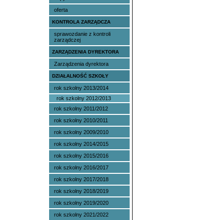
oferta
KONTROLA ZARZĄDCZA
sprawozdanie z kontroli
zarządczej
ZARZĄDZENIA DYREKTORA
Zarządzenia dyrektora
DZIAŁALNOŚĆ SZKOŁY
rok szkolny 2013/2014
rok szkolny 2012/2013
rok szkolny 2011/2012
rok szkolny 2010/2011
rok szkolny 2009/2010
rok szkolny 2014/2015
rok szkolny 2015/2016
rok szkolny 2016/2017
rok szkolny 2017/2018
rok szkolny 2018/2019
rok szkolny 2019/2020
rok szkolny 2021/2022