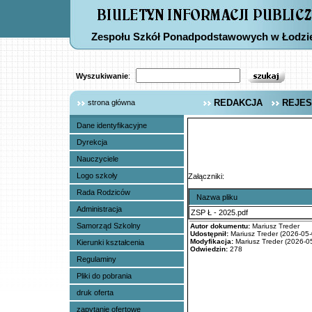
Zespołu Szkół Ponadpodstawowych w Łodzi
Wyszukiwanie
:
REDAKCJA
REJES
strona główna
Dane identyfikacyjne
Dyrekcja
Nauczyciele
Logo szkoły
Załączniki:
Rada Rodziców
Nazwa pliku
Administracja
ZSP Ł - 2025.pdf
Samorząd Szkolny
Autor dokumentu:
Mariusz Treder
Udostępnił:
Mariusz Treder (2026-05-
Modyfikacja:
Mariusz Treder (2026-05
Kierunki kształcenia
Odwiedzin:
278
Regulaminy
Pliki do pobrania
druk oferta
zapytanie ofertowe