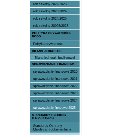
rok szkolny 2022/2023
rok szkolny 2023/2024
rok szkolny 2024/2025
rok szkolny 20025/2026
POLITYKA PRYWATNOŚCI-
RODO
Polityka prywatności
BILANS JEDNOSTKI
Bilans jednostki budżetowej
SPRAWOZDANIE FINANSOWE
sprawozdanie finansowe 2020
sprawozdanie finansowe 2021
sprawozdanie finansowe 2022
sprawozdanie finansowe 2023
sprawozdanie finansowe 2024
sprawozdanie finnsowe 2025
STANDARDY OCHRONY
MAŁOLETNICH
Standardy Ochrony
Małoletnich-dokumentacja